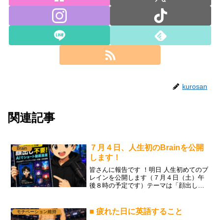
kurosan
関連記事
７月４日、人生初のBrainを公開
Brain
します！
皆さんに報告です ！明日 人生初めてのブ
レインを公開します（７月４日（土）午
後８時の予定です）テーマは「顔出し不
要 チャットGPTと、リップシンクAIで、
ショート動画を作る方法」ですこの動画
も実はそのやり方で作っています台本を
■ 疲れた日に英語すること
モチベーション維持
チャットGPT...