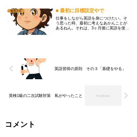
と言っていました出てきた料理は見た目
は素朴でしたが一口食べる...
■ 最初に目標設定やで
勉強方法
仕事をしながら英語を身につけたい。そ
う思った時、最初に考えなあかんことが
あるねん。それは、3ヶ月後に英語を使っ
て何ができるようになりたいのかってこ
とやねん。「英語ができる人になりた
い。」これだけやと何を学べばええかま
だわからへん。会議で自分...
英語習得の原則 その３「基礎をやる」
英検1級の二次試験対策 私がやったこと
コメント