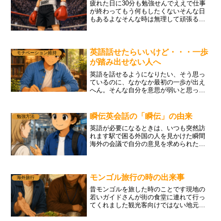
疲れた日に30分も勉強せんでええで仕事
が終わってもう何もしたくないそんな日
もあるよなそんな時は無理して頑張るよ
り最低ラインを小さくするんや英文を1分
だけ読む音声を30秒だけ聞く覚えた表現
を一つだけ口に出すそれでええねん大切
なんは毎日たくさん...
英語話せたらいいけど・・・一歩
モチベーション維持
が踏み出せない人へ
英語を話せるようになりたい、そう思っ
ているのに、なかなか最初の一歩が出え
へん。そんな自分を意思が弱いと思って
へん?それは違う。目標が大きすぎるん
よ。ゴールが遠すぎて、何から始めたら
いいかわからへん。文法をやり直してか
瞬伝英会話の「瞬伝」の由来
勉強方法
ら。単語をもっと覚えてか...
英語が必要になるときは、いつも突然訪
れます駅で困る外国の人を見かけた瞬間
海外の会議で自分の意見を求められた瞬
間病院や子供の学びの場で自分の希望を
与えたい瞬間海外の旅で現地の人に話し
かけ たい瞬間そんな瞬間に必要なのは難
しい英語だけではありま...
モンゴル旅行の時の出来事
海外旅行
昔モンゴルを旅した時のことです現地の
若いガイドさんが街の食堂に連れて行っ
てくれました観光客向けではない地元の
人が入るような店でした雑談しながら料
理を待っていました彼も英語を勉強中だ