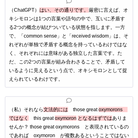
（ChatGPT）
はい、その通りです。
厳密に言えば、オ
キシモロンは1つの言葉や語句の中で、互いに矛盾す
る2つの概念が結びついている状態を指します。一方
で、「common sense」と「received wisdom」は、そ
れぞれが単独で矛盾する概念を持っているわけではな
く、それぞれには意味がある独立した言葉です。た
だ、この2つの言葉が組み合わさることで、矛盾して
いるように見えるという点で、オキシモロンとして捉
えられているわけです。
（私）それなら
文法的には
those great
oxymorons
ではなく
this great
oxymoron
となるはずでは
ありま
せんか？ those great oxymorons と表現されているの
であれば oxymoron が複数あるということではない