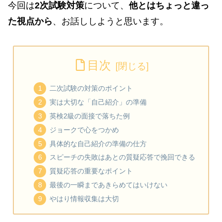
今回は
2次試験対策
について、
他とはちょっと違っ
た視点から
、お話ししようと思います。
目次
二次試験の対策のポイント
実は大切な「自己紹介」の準備
英検2級の面接で落ちた例
ジョークで心をつかめ
具体的な自己紹介の準備の仕方
スピーチの失敗はあとの質疑応答で挽回できる
質疑応答の重要なポイント
最後の一瞬まであきらめてはいけない
やはり情報収集は大切