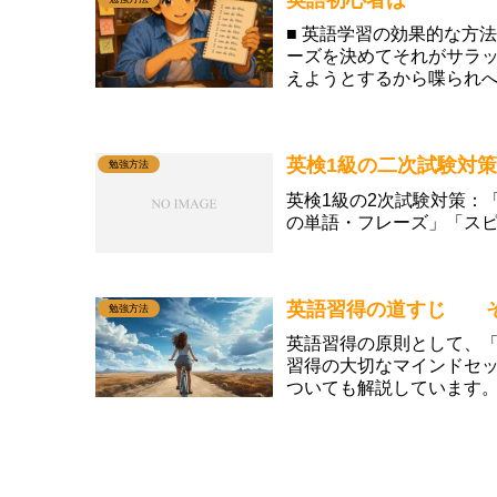
■ 英語学習の効果的な方
ーズを決めてそれがサラ
えようとするから喋られ
い浮かべながら予...
英検1級の二次試験対
勉強方法
英検1級の2次試験対策：
の単語・フレーズ」「ス
英語習得の道すじ そ
勉強方法
英語習得の原則として、
習得の大切なマインドセ
ついても解説しています