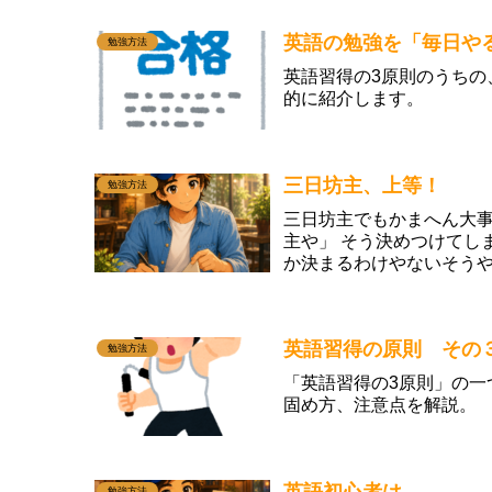
英語の勉強を「毎日や
勉強方法
英語習得の3原則のうち
的に紹介します。
三日坊主、上等！
勉強方法
三日坊主でもかまへん大事
主や」 そう決めつけてし
か決まるわけやないそうや
ら「自分はや...
英語習得の原則 その
勉強方法
「英語習得の3原則」の
固め方、注意点を解説。
英語初心者は
勉強方法