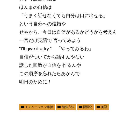
ほんまの自信は
「うまく話せなくても自分は口に出せる」
という自分への信頼や
せやから、今日は自信があるかどうかを考え
一言だけ英語で 言ってみよう
”I’ll give it a try.” 「やってみるわ」
自信がついてから話すんやない
話した回数が自信を 作るんや
この順序を忘れたらあかんで
明日のために！
モチベーション維持
勉強方法
習慣化
英語