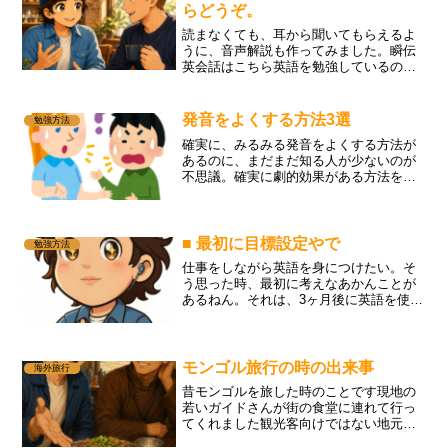
らどうぞ。
読まなくても、耳から聞いてもらえるよ
うに、音声解説も作ってみました。瞬伝
英会話はこちら英語を勉強しているの
に、いざというとき口から出てこない方
へ。「英語が3秒で口から出るか」を試せ
る、瞬伝英会話の無料体験キットをお届
発音をよくする方法3選
勉強方法
けしています。瞬伝英会話...
確実に、みるみる発音をよくする方法が
あるのに、まだまだ知る人が少ないのが
不思議。確実に劇的効果がある方法を３
つ紹介。
■ 最初に目標設定やで
勉強方法
仕事をしながら英語を身につけたい。そ
う思った時、最初に考えなあかんことが
あるねん。それは、3ヶ月後に英語を使っ
て何ができるようになりたいのかってこ
とやねん。「英語ができる人になりた
い。」これだけやと何を学べばええかま
だわからへん。会議で自分...
モンゴル旅行の時の出来事
海外旅行
昔モンゴルを旅した時のことです現地の
若いガイドさんが街の食堂に連れて行っ
てくれました観光客向けではない地元の
人が入るような店でした雑談しながら料