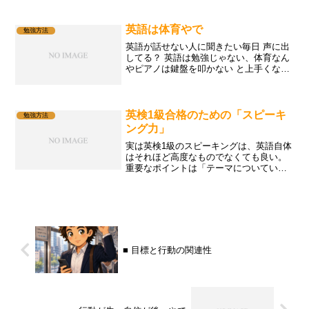
理を待っていました彼も英語を勉強中だ
と言っていました出てきた料理は見た目
は素朴でしたが一口食べる...
英語は体育やで
勉強方法
英語が話せない人に聞きたい毎日 声に出
してる？ 英語は勉強じゃない、体育なん
やピアノは鍵盤を叩かない と上手くなら
ない英語も同じよ読むだけ聞くだけじゃ
足りない口を動かすことが練習なんです
瞬伝英会話では、まず自分を 名乗ること
から始めますほな...
英検1級合格のための「スピーキ
勉強方法
ング力」
実は英検1級のスピーキングは、英語自体
はそれほど高度なものでなくても良い。
重要なポイントは「テーマについていけ
るかどうか」。
■ 目標と行動の関連性