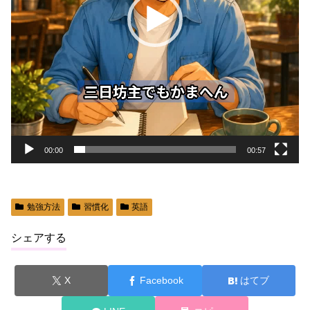
ー
00:00
00:57
勉強方法
習慣化
英語
シェアする
X
Facebook
はてブ