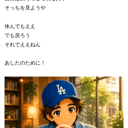
そっちを見ようや
休んでもええ
でも戻ろう
それでええねん
あしたのために！
動
画
プ
レ
ー
ヤ